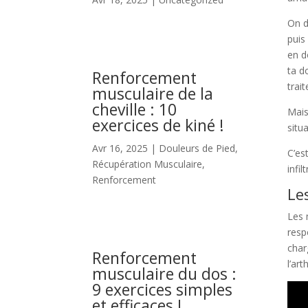
On d
puis
en do
ta d
Renforcement
trai
musculaire de la
cheville : 10
Mais
exercices de kiné !
situ
Avr 16, 2025
|
Douleurs de Pied
,
C’es
Récupération Musculaire
,
infi
Renforcement
Le
Les 
resp
char
Renforcement
l’ar
musculaire du dos :
9 exercices simples
et efficaces !