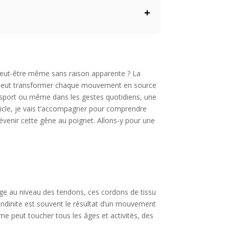
+
rné ?
érer la tendinite
 peut-être même sans raison apparente ? La
ui peut transformer chaque mouvement en source
un sport ou même dans les gestes quotidiens, une
ticle, je vais t’accompagner pour comprendre
prévenir cette gêne au poignet. Allons-y pour une
ge au niveau des tendons, ces cordons de tissu
a tendinite est souvent le résultat d’un mouvement
me peut toucher tous les âges et activités, des