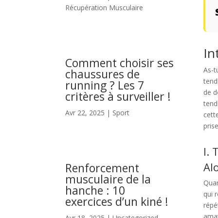
Récupération Musculaire
In
Comment choisir ses
As-t
chaussures de
tend
running ? Les 7
de d
critères à surveiller !
tend
Avr 22, 2025
|
Sport
cett
pris
I.
Al
Renforcement
musculaire de la
Quan
hanche : 10
qui 
exercices d’un kiné !
répé
amat
Avr 18, 2025
|
Uncategorized