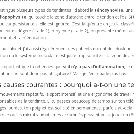
istingue plusieurs types de tendinites : d’abord la
ténosynovite
, une
l’apophysite
, qui touche la zone d’attache entre le tendon et l’os. Si
uleur persistante si elle est ignorée. C’est là qu’entre en jeu la classif
ouleur est légère (stade 1), moyenne (stade 2), ou présente même au
tement et ta rééducation.
 au cabinet j’ai aussi régulièrement des patients qui ont des douleurs
ation ou le système musculaire est juste trop sollicité et la zone devi
t important que tu retiennes que
si il n’y a pas d’inflammation
, le 
ltrations ne sont donc pas obligatoire ! Mais je t’en reparle plus bas.
s causes courantes : pourquoi a-t-on une te
mouvements répétitifs, le sport intensif, et une ergonomie de travai
onsables de la tendinite. Si tu passes beaucoup de temps sur ton t
ges lourdes, ton poignet est sollicité en permanence, parfois au-delà
throse ou les microtraumatismes accumulés peuvent aussi jouer un rôle