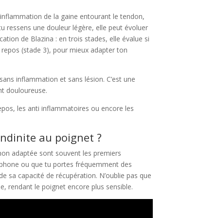
 inflammation de la gaine entourant le tendon,
 tu ressens une douleur légère, elle peut évoluer
ication de Blazina : en trois stades, elle évalue si
 repos (stade 3), pour mieux adapter ton
 sans inflammation et sans lésion. C’est une
ent douloureuse.
repos, les anti inflammatoires ou encore les
ndinite au poignet ?
l non adaptée sont souvent les premiers
éléphone ou que tu portes fréquemment des
 de sa capacité de récupération. N’oublie pas que
, rendant le poignet encore plus sensible.