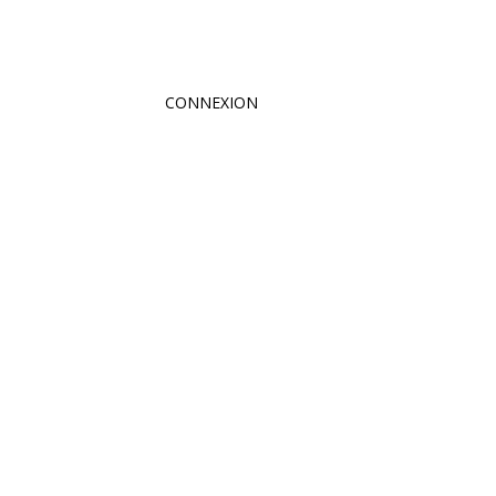
CONNEXION
s
té