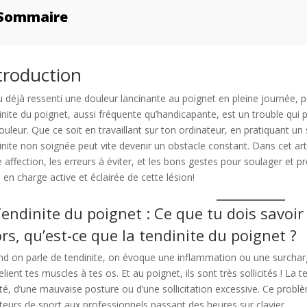
Sommaire
Introduction
troduction
II. Symptômes et diagnostic : Comment savoir si tu es conce
IV. Prendre soin de ses poignets : Conseils pour prévenir et g
u déjà ressenti une douleur lancinante au poignet en pleine journée,
inite du poignet, aussi fréquente qu’handicapante, est un trouble q
FAQ sur la Tendinite du Poignet
ouleur. Que ce soit en travaillant sur ton ordinateur, en pratiquant 
Questions Fréquentes
inite non soignée peut vite devenir un obstacle constant. Dans cet ar
e affection, les erreurs à éviter, et les bons gestes pour soulager et 
e en charge active et éclairée de cette lésion!
 Tendinite du poignet : Ce que tu dois savoir
ors, qu’est-ce que la tendinite du poignet ?
d on parle de tendinite, on évoque une inflammation ou une surchar
relient tes muscles à tes os. Et au poignet, ils sont très sollicités ! L
té, d’une mauvaise posture ou d’une sollicitation excessive. Ce problè
eurs de sport aux professionnels passant des heures sur clavier.