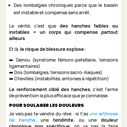
Des lombalgies chroniques parce que le bassin
est instable et compense sans arrêt.
La vérité, c’est que
des hanches faibles ou
instables = un corps qui compense partout
ailleurs
.
Et là,
le risque de blessure explose
:
➡️ Genou (syndrome fémoro-patellaire, tensions
ligamentaires)
➡️ Dos (lombalgies, tensions sacro-iliaques)
➡️ Chevilles (instabilités, entorses à répétition)
Le renforcement ciblé des hanches
, c’est l’arme
de prévention la plus efficace que je connaisse.
POUR SOULAGER LES DOULEURS
Je vais pas te vendre du rêve : si t’as
une
arthrose
de hanche
, une
tendinite
, ou une
douleur
chronique non spécifique
, on va pas la faire