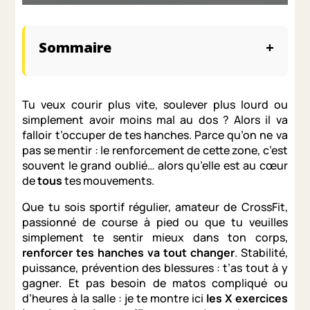
Sommaire
+
Pourquoi le renforcement musculaire de la
hanche est important ?
Tu veux courir plus vite, soulever plus lourd ou
Renforcement musculaire de la hanche :
simplement avoir moins mal au dos ? Alors il va
quels sont les muscles à travailler ?
falloir t’occuper de tes hanches. Parce qu’on ne va
pas se mentir : le renforcement de cette zone, c’est
Les 10 meilleurs exercices de renforcement
souvent le grand oublié… alors qu’elle est au cœur
musculaire pour la hanche
de
tous
tes mouvements.
FAQ – Tout ce que tu dois savoir sur le
Que tu sois sportif régulier, amateur de CrossFit,
renforcement musculaire des hanches
passionné de course à pied ou que tu veuilles
simplement te sentir mieux dans ton corps,
renforcer tes hanches va tout changer
. Stabilité,
puissance, prévention des blessures : t’as tout à y
gagner. Et pas besoin de matos compliqué ou
d’heures à la salle : je te montre ici
les X exercices