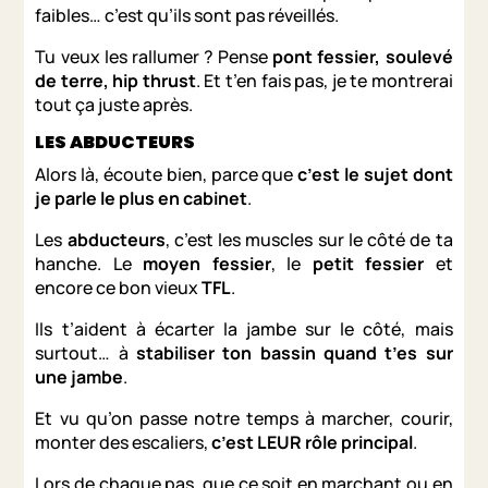
faibles… c’est qu’ils sont pas réveillés.
Tu veux les rallumer ? Pense
pont fessier, soulevé
de terre, hip thrust
. Et t’en fais pas, je te montrerai
tout ça juste après.
LES ABDUCTEURS
Alors là, écoute bien, parce que
c’est le sujet dont
je parle le plus en cabinet
.
Les
abducteurs
, c’est les muscles sur le côté de ta
hanche. Le
moyen fessier
, le
petit fessier
et
encore ce bon vieux
TFL
.
Ils t’aident à écarter la jambe sur le côté, mais
surtout… à
stabiliser ton bassin quand t’es sur
une jambe
.
Et vu qu’on passe notre temps à marcher, courir,
monter des escaliers,
c’est LEUR rôle principal
.
Lors de chaque pas, que ce soit en marchant ou en