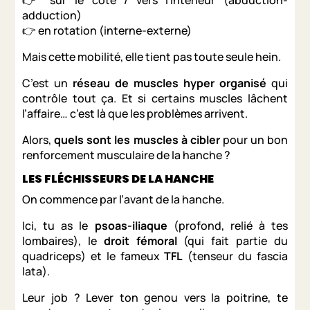
👉 sur le côté / vers l’intérieur (abduction-
adduction)
👉 en rotation (interne-externe)
Mais cette mobilité, elle tient pas toute seule hein.
C’est un
réseau de muscles hyper organisé
qui
contrôle tout ça. Et si certains muscles lâchent
l’affaire… c’est là que les problèmes arrivent.
Alors,
quels sont les muscles à cibler
pour un bon
renforcement musculaire de la hanche ?
LES FLÉCHISSEURS DE LA HANCHE
On commence par l’avant de la hanche.
Ici, tu as le
psoas-iliaque
(profond, relié à tes
lombaires), le
droit fémoral
(qui fait partie du
quadriceps) et le fameux
TFL
(tenseur du fascia
lata).
Leur job ? Lever ton genou vers la poitrine, te