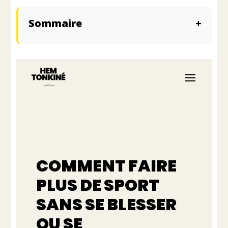
Sommaire
+
Pourquoi le Manque de Temps n’est Pas un
Obstacule
Comment Trouver le Sport Qui Vous
Correspond
Les Courbatures : Comment les Comprendre
et les Gérer
Conclusion : Adoptez une Approche
Progressive pour Éviter Blessures et
Découragement
COMMENT FAIRE
PLUS DE SPORT
SANS SE BLESSER
OU SE